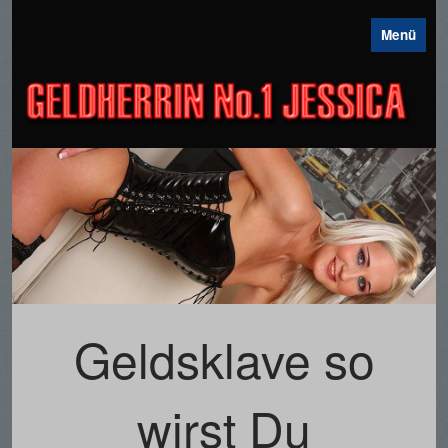
Menü
N
GE
Geldsklave so
wirst Du