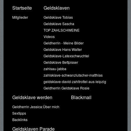
Startseite
Geldsklaven
Mitglieder
Geldsklave Tobias
Geldsklave Sascha
TOP ZAHLSCHWEINE
Videos
Geldherrin - Meine Bilder
Geldsklave Hans Walter
Geldsklave-Latexschwuchtel
Geldsklave Bettpisser
zahlsau-jabba
zahlsklave-schwanzlutscher-matthias
geldsklave-david-zahltrottel-aus-leipzig
Geldherrin Geldsklave Rosie
Geldsklave werden
Blackmail
Geldherrin Jessica:Über mich
Sextipps
Backlinks
Geldsklaven Parade