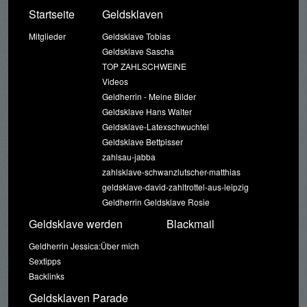
Startseite
Geldsklaven
Mitglieder
Geldsklave Tobias
Geldsklave Sascha
TOP ZAHLSCHWEINE
Videos
Geldherrin - Meine Bilder
Geldsklave Hans Walter
Geldsklave-Latexschwuchtel
Geldsklave Bettpisser
zahlsau-jabba
zahlsklave-schwanzlutscher-matthias
geldsklave-david-zahltrottel-aus-leipzig
Geldherrin Geldsklave Rosie
Geldsklave werden
Blackmail
Geldherrin Jessica:Über mich
Sextipps
Backlinks
Geldsklaven Parade